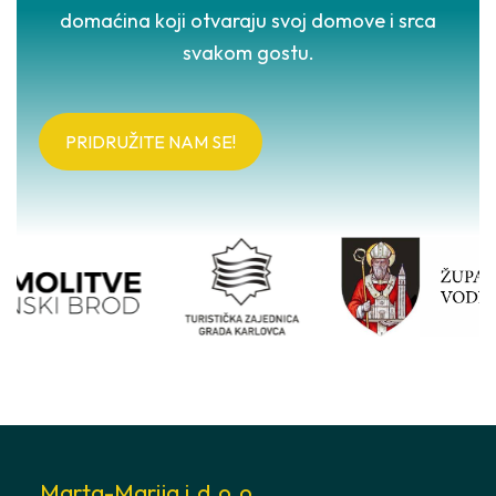
domaćina koji otvaraju svoj domove i srca
svakom gostu.
PRIDRUŽITE NAM SE!
Marta-Marija j.d.o.o.