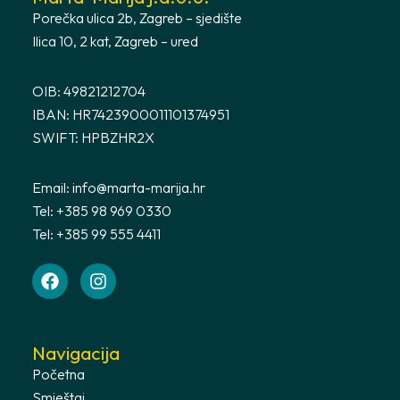
Porečka ulica 2b, Zagreb – sjedište
Ilica 10, 2 kat, Zagreb – ured
OIB: 49821212704
IBAN: HR7423900011101374951
SWIFT: HPBZHR2X
Email:
info@marta-marija.hr
Tel: +385 98 969 0330
Tel: +385 99 555 4411
Navigacija
Početna
Smještaj