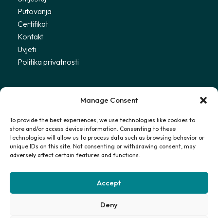
Putovanja
Certifikat
Kontakt
Uvjeti
Politika privatnosti
Primajte najnovije informacije
Manage Consent
To provide the best experiences, we use technologies like cookies to
Prijavi se
store and/or access device information. Consenting to these
technologies will allow us to process data such as browsing behavior or
unique IDs on this site. Not consenting or withdrawing consent, may
Slažem se s
Politikom privatnosti
adversely affect certain features and functions.
Accept
© 2025 Stay with Martha. Sva prava pridržana.
Deny