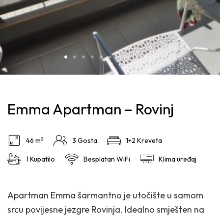
Emma Apartman – Rovinj
2
46 m
3 Gosta
1+2 Kreveta
1 Kupatilo
Besplatan WiFi
Klima uređaj
Apartman Emma šarmantno je utočište u samom
srcu povijesne jezgre Rovinja. Idealno smješten na