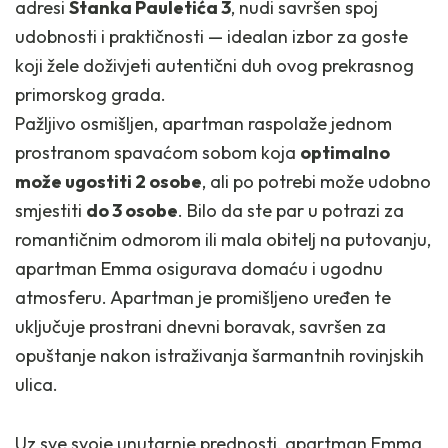
adresi
Stanka Pauletića 3
, nudi savršen spoj
udobnosti i praktičnosti — idealan izbor za goste
koji žele doživjeti autentični duh ovog prekrasnog
primorskog grada.
Pažljivo osmišljen, apartman raspolaže jednom
prostranom spavaćom sobom koja
optimalno
može ugostiti 2 osobe
, ali po potrebi može udobno
smjestiti
do 3 osobe
. Bilo da ste par u potrazi za
romantičnim odmorom ili mala obitelj na putovanju,
apartman Emma osigurava domaću i ugodnu
atmosferu. Apartman je promišljeno uređen te
uključuje prostrani dnevni boravak, savršen za
opuštanje nakon istraživanja šarmantnih rovinjskih
ulica.
Uz sve svoje unutarnje prednosti, apartman Emma