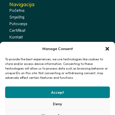
Navigacija
Početna
Smještaj
Putovanja
Certifikat
Kontakt
Uvjeti
Manage Consent
Politika privatnosti
To provide the best experiences, we use technologies like cookies to
store and/or access device information. Consenting to these
Primajte najnovije informacije
technologies will allow us to process data such as browsing behavior or
unique IDs on this site. Not consenting or withdrawing consent, may
adversely affect certain features and functions.
Prijavi se
Accept
Slažem se s
Politikom privatnosti
Deny
© 2025 Stay with Martha. Sva prava pridržana.