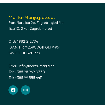
Marta-Marija j.d.o.o.
Porečka ulica 2b, Zagreb – sjedište
Ilica 10, 2 kat, Zagreb – ured
OIB: 49821212704
IBAN: HR7423900011101374951
SWIFT: HPBZHR2X
Email:
info@marta-marija.hr
Tel: +385 98 969 0330
Tel: +385 99 555 4411