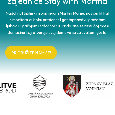
zajednice Stay with Martha
Nadahnut biblijskim primjerom Marte i Marije, naš certifikat
simbolizira duboku predanost gostoprimstvu prožetom
ljubavlju, pažnjom i srdačnošću. Pridružite se rastućoj mreži
domaćina koji otvaraju svoj domove i srca svakom gostu.
PRIDRUŽITE NAM SE!