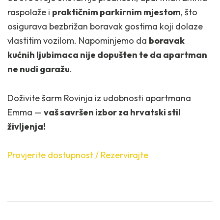
raspolaže i
praktičnim parkirnim mjestom
, što
osigurava bezbrižan boravak gostima koji dolaze
vlastitim vozilom. Napominjemo da
boravak
kućnih ljubimaca nije dopušten te da apartman
ne nudi garažu
.
Doživite šarm Rovinja iz udobnosti apartmana
Emma —
vaš savršen izbor za hrvatski stil
življenja!
Provjerite dostupnost / Rezervirajte