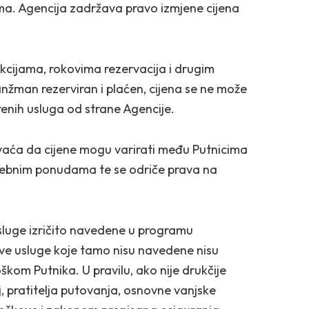
lima. Agencija zadržava pravo izmjene cijena
kcijama, rokovima rezervacija i drugim
nžman rezerviran i plaćen, cijena se ne može
renih usluga od strane Agencije.
vaća da cijene mogu varirati među Putnicima
sebnim ponudama te se odriče prava na
usluge izričito navedene u programu
Sve usluge koje tamo nisu navedene nisu
škom Putnika. U pravilu, ako nije drukčije
j, pratitelja putovanja, osnovne vanjske