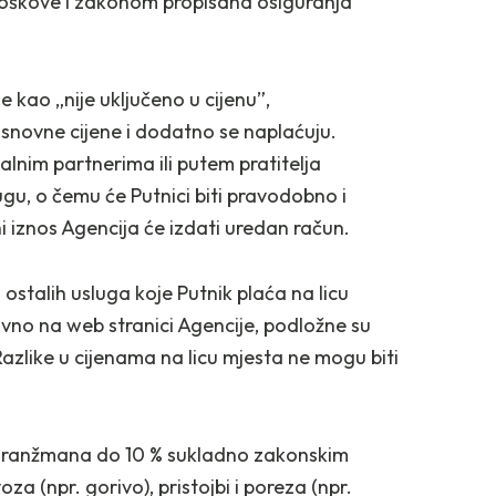
roškove i zakonom propisana osiguranja
e kao „nije uključeno u cijenu”,
 osnovne cijene i dodatno se naplaćuju.
kalnim partnerima ili putem pratitelja
gu, o čemu će Putnici biti pravodobno i
 iznos Agencija će izdati uredan račun.
 ostalih usluga koje Putnik plaća na licu
vno na web stranici Agencije, podložne su
azlike u cijenama na licu mjesta ne mogu biti
 aranžmana do 10 % sukladno zakonskim
a (npr. gorivo), pristojbi i poreza (npr.