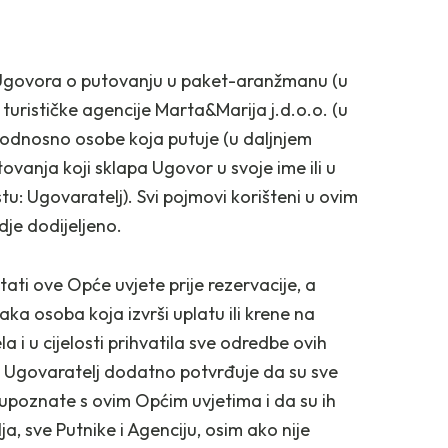
o Ugovora o putovanju u paket-aranžmanu (u
turističke agencije Marta&Marija j.d.o.o. (u
e, odnosno osobe koja putuje (u daljnjem
putovanja koji sklapa Ugovor u svoje ime ili u
tu: Ugovaratelj). Svi pojmovi korišteni u ovim
dje dodijeljeno.
ati ove Opće uvjete prije rezervacije, a
ka osoba koja izvrši uplatu ili krene na
a i u cijelosti prihvatila sve odredbe ovih
 16. Ugovaratelj dodatno potvrđuje da su sve
tu upoznate s ovim Općim uvjetima i da su ih
a, sve Putnike i Agenciju, osim ako nije