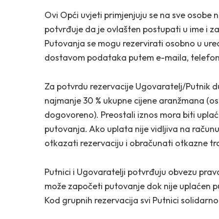
Ovi Opći uvjeti primjenjuju se na sve osobe 
potvrđuje da je ovlašten postupati u ime i za
Putovanja se mogu rezervirati osobno u ure
dostavom podataka putem e-maila, telefona 
Za potvrdu rezervacije Ugovaratelj/Putnik duž
najmanje 30 % ukupne cijene aranžmana (osi
dogovoreno). Preostali iznos mora biti uplać
putovanja. Ako uplata nije vidljiva na račun
otkazati rezervaciju i obračunati otkazne t
Putnici i Ugovaratelji potvrđuju obvezu pra
može započeti putovanje dok nije uplaćen pun
Kod grupnih rezervacija svi Putnici solidar