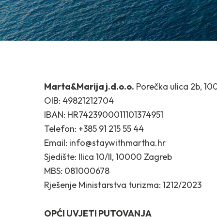
Marta&Marija j.d.o.o.
Porečka ulica 2b, 10
OIB: 49821212704
IBAN: HR7423900011101374951
Telefon: +385 91 215 55 44
Email: info@staywithmartha.hr
Sjedište: Ilica 10/II, 10000 Zagreb
MBS: 081000678
Rješenje Ministarstva turizma: 1212/2023
OPĆI UVJETI PUTOVANJA