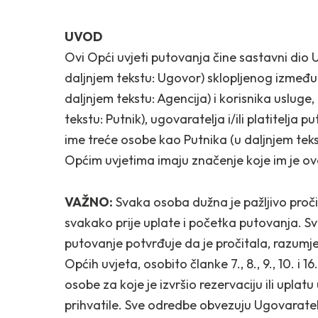
UVOD
Ovi Opći uvjeti putovanja čine sastavni di
daljnjem tekstu: Ugovor) sklopljenog između 
daljnjem tekstu: Agencija) i korisnika uslug
tekstu: Putnik), ugovaratelja i/ili platitelja 
ime treće osobe kao Putnika (u daljnjem teks
Općim uvjetima imaju značenje koje im je ov
VAŽNO:
Svaka osoba dužna je pažljivo pročit
svakako prije uplate i početka putovanja. Sva
putovanje potvrđuje da je pročitala, razumjel
Općih uvjeta, osobito članke 7., 8., 9., 10. i
osobe za koje je izvršio rezervaciju ili upla
prihvatile. Sve odredbe obvezuju Ugovaratelj