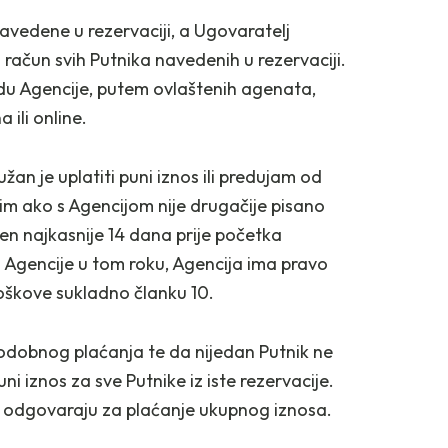
navedene u rezervaciji, a Ugovaratelj
 račun svih Putnika navedenih u rezervaciji.
du Agencije, putem ovlaštenih agenata,
ili online.
an je uplatiti puni iznos ili predujam od
m ako s Agencijom nije drugačije pisano
en najkasnije 14 dana prije početka
u Agencije u tom roku, Agencija ima pravo
roškove sukladno članku 10.
vodobnog plaćanja te da nijedan Putnik ne
i iznos za sve Putnike iz iste rezervacije.
no odgovaraju za plaćanje ukupnog iznosa.