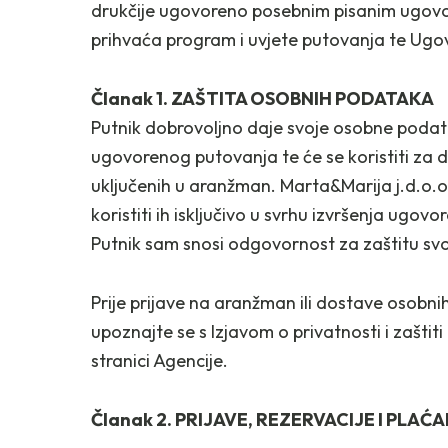
drukčije ugovoreno posebnim pisanim ugovor
prihvaća program i uvjete putovanja te Ugov
Članak 1. ZAŠTITA OSOBNIH PODATAKA
Putnik dobrovoljno daje svoje osobne podatk
ugovorenog putovanja te će se koristiti za d
uključenih u aranžman. Marta&Marija j.d.o.o.
koristiti ih isključivo u svrhu izvršenja ug
Putnik sam snosi odgovornost za zaštitu sv
Prije prijave na aranžman ili dostave osobni
upoznajte se s Izjavom o privatnosti i zašt
stranici Agencije.
Članak 2. PRIJAVE, REZERVACIJE I PLA