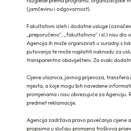
razglede prema programu, organizacijske t
(jamčevinu i odgovornost).
Fakultativni izleti i dodatne usluge (označen
„preporučeno”, „fakultativno” i sl.) nisu dio
Agencija ih može organizirati u suradnji s lo
putovanja te može naplatiti naknadu za uslu
transparentno obaviješteni. Za svaki dodatni
Cijene ulaznica, javnog prijevoza, transfera i
mjesta, a koje mogu biti navedene informati
promjenama i nisu obvezujuće za Agenciju. R
predmet reklamacije.
Agencija zadržava pravo povećanja cijene
propisima u slučaju promjena troškova prijevoz