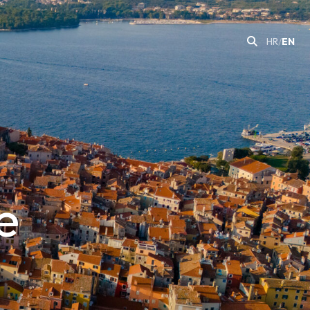
HR
/
EN
e