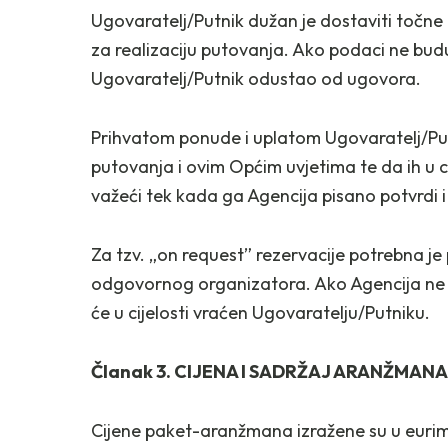
Ugovaratelj/Putnik dužan je dostaviti točn
za realizaciju putovanja. Ako podaci ne budu
Ugovaratelj/Putnik odustao od ugovora.
Prihvatom ponude i uplatom Ugovaratelj/Put
putovanja i ovim Općim uvjetima te da ih u c
važeći tek kada ga Agencija pisano potvrdi i
Za tzv. „on request” rezervacije potrebna je
odgovornog organizatora. Ako Agencija ne m
će u cijelosti vraćen Ugovaratelju/Putniku.
Članak 3. CIJENA I SADRŽAJ ARANŽMANA
Cijene paket-aranžmana izražene su u eurim