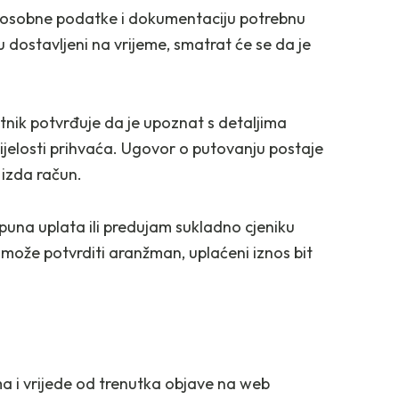
e osobne podatke i dokumentaciju potrebnu
 dostavljeni na vrijeme, smatrat će se da je
nik potvrđuje da je upoznat s detaljima
ijelosti prihvaća. Ugovor o putovanju postaje
 izda račun.
 puna uplata ili predujam sukladno cjeniku
ože potvrditi aranžman, uplaćeni iznos bit
a i vrijede od trenutka objave na web