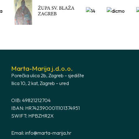
Marta-Marija j.d.o.o.
Porečka ulica 2b, Zagreb – sjedište
Ilica 10, 2 kat, Zagreb – ured
OIB: 49821212704
IBAN: HR7423900011101374951
SWIFT: HPBZHR2X
Email:
info@marta-marija.hr