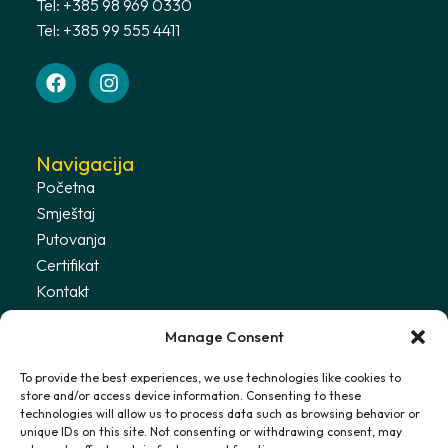
Tel: +385 98 969 0330
Tel: +385 99 555 4411
Navigacija
Početna
Smještaj
Putovanja
Certifikat
Kontakt
Uvjeti
Manage Consent
Politika privatnosti
To provide the best experiences, we use technologies like cookies to
store and/or access device information. Consenting to these
Primajte najnovije informacije
technologies will allow us to process data such as browsing behavior or
unique IDs on this site. Not consenting or withdrawing consent, may