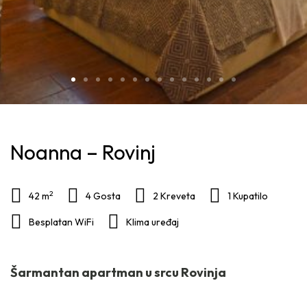
Noanna – Rovinj
2
42 m
4 Gosta
2 Kreveta
1 Kupatilo
Besplatan WiFi
Klima uređaj
Šarmantan apartman u srcu Rovinja