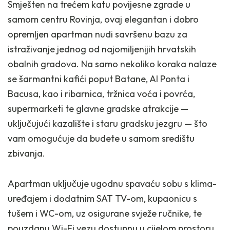
Smješten na trećem katu povijesne zgrade u
samom centru Rovinja, ovaj elegantan i dobro
opremljen apartman nudi savršenu bazu za
istraživanje jednog od najomiljenijih hrvatskih
obalnih gradova. Na samo nekoliko koraka nalaze
se šarmantni kafići poput Batane, Al Ponta i
Bacusa, kao i ribarnica, tržnica voća i povrća,
supermarketi te glavne gradske atrakcije —
uključujući kazalište i staru gradsku jezgru — što
vam omogućuje da budete u samom središtu
zbivanja.
Apartman uključuje ugodnu spavaću sobu s klima-
uređajem i dodatnim SAT TV-om, kupaonicu s
tušem i WC-om, uz osigurane svježe ručnike, te
pouzdanu Wi-Fi vezu dostupnu u cijelom prostoru.