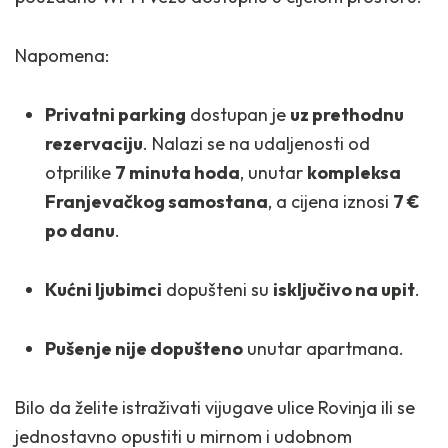
Napomena:
Privatni parking
dostupan je
uz prethodnu
rezervaciju
. Nalazi se na udaljenosti od
otprilike
7 minuta hoda
, unutar
kompleksa
Franjevačkog samostana
, a cijena iznosi
7 €
po danu
.
Kućni ljubimci
dopušteni su
isključivo na upit
.
Pušenje nije dopušteno
unutar apartmana.
Bilo da želite istraživati vijugave ulice Rovinja ili se
jednostavno opustiti u mirnom i udobnom