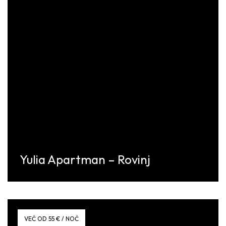
Yulia Apartman – Rovinj
Discover More
VEĆ OD 55 € / NOĆ