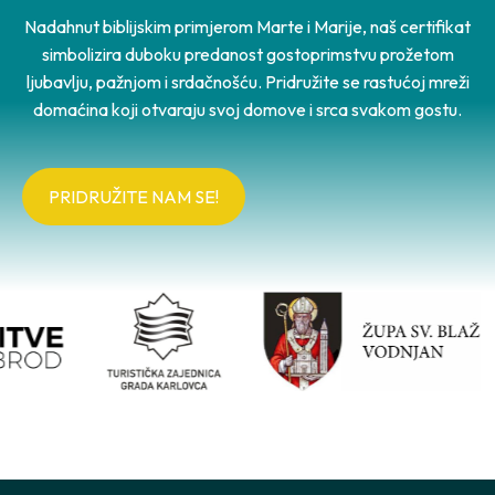
Nadahnut biblijskim primjerom Marte i Marije, naš certifikat
simbolizira duboku predanost gostoprimstvu prožetom
ljubavlju, pažnjom i srdačnošću. Pridružite se rastućoj mreži
domaćina koji otvaraju svoj domove i srca svakom gostu.
PRIDRUŽITE NAM SE!