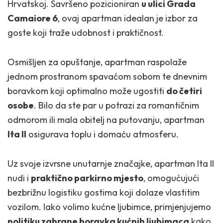
Hrvatskoj. Savršeno pozicioniran
u ulici Grada
Camaiore 6
, ovaj apartman idealan je izbor za
goste koji traže udobnost i praktičnost.
Osmišljen za opuštanje, apartman raspolaže
jednom prostranom spavaćom sobom te dnevnim
boravkom koji optimalno može ugostiti
do četiri
osobe
. Bilo da ste par u potrazi za romantičnim
odmorom ili mala obitelj na putovanju, apartman
Ita II
osigurava toplu i domaću atmosferu.
Uz svoje izvrsne unutarnje značajke, apartman Ita II
nudi i
praktično parkirno mjesto
, omogućujući
bezbrižnu logistiku gostima koji dolaze vlastitim
vozilom. Iako volimo kućne ljubimce, primjenjujemo
politiku zabrane boravka kućnih ljubimaca
kako