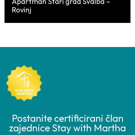
Apartman Stari grad Švalba –
Rovinj
Discover More
Postanite certificirani član
zajednice Stay with Martha