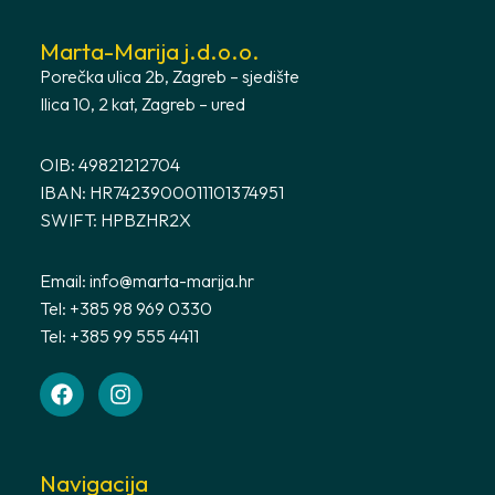
Marta-Marija j.d.o.o.
Porečka ulica 2b, Zagreb – sjedište
Ilica 10, 2 kat, Zagreb – ured
OIB: 49821212704
IBAN: HR7423900011101374951
SWIFT: HPBZHR2X
Email:
info@marta-marija.hr
Tel: +385 98 969 0330
Tel: +385 99 555 4411
Navigacija