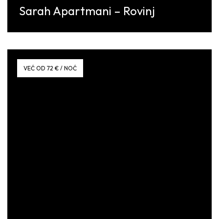
Sarah Apartmani – Rovinj
Discover More
VEĆ OD 72 € / NOĆ