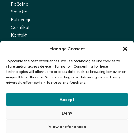
Početna
Smještaj
Putovanja
Certifikat
Kontakt
Uvjeti
Manage Consent
Politika privatnosti
To provide the best experiences, we use technologies like cookies to
store and/or access device information. Consenting to these
Primajte najnovije informacije
technologies will allow us to process data such as browsing behavior or
unique IDs on this site. Not consenting or withdrawing consent, may
adversely affect certain features and functions.
Prijavi se
Accept
Slažem se s
Politikom privatnosti
Deny
© 2025 Stay with Martha. Sva prava pridržana.
View preferences