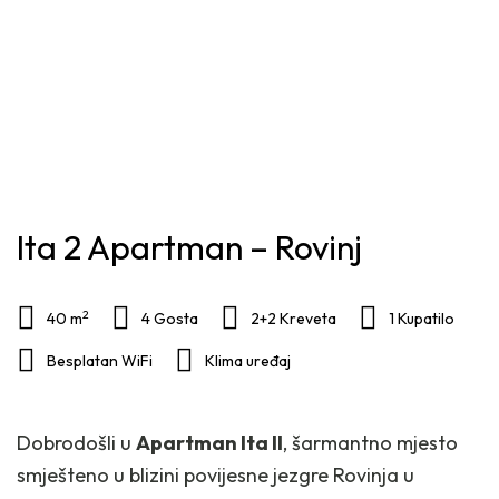
Ita 2 Apartman – Rovinj
2
40 m
4 Gosta
2+2 Kreveta
1 Kupatilo
Besplatan WiFi
Klima uređaj
Dobrodošli u
Apartman Ita II
, šarmantno mjesto
smješteno u blizini povijesne jezgre Rovinja u