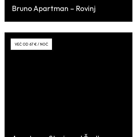
Bruno Apartman – Rovinj
Discover More
VEĆ OD 67 € / NOĆ