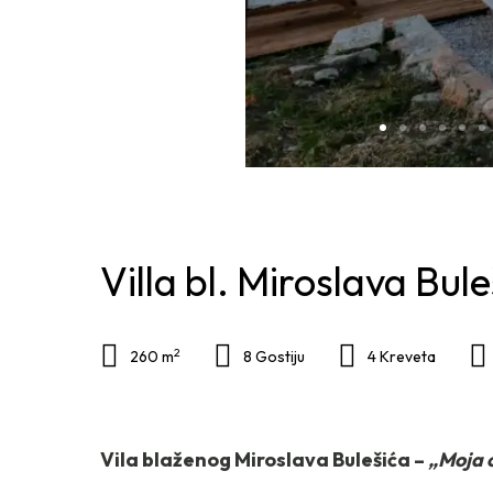
Villa bl. Miroslava Bule
2
260 m
8 Gostiju
4 Kreveta
Vila blaženog Miroslava Bulešića –
„Moja o