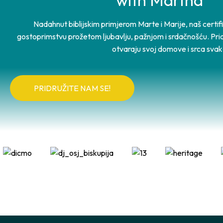
Nadahnut biblijskim primjerom Marte i Marije, naš certi
gostoprimstvu prožetom ljubavlju, pažnjom i srdačnošću. Prid
otvaraju svoj domove i srca sva
PRIDRUŽITE NAM SE!