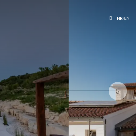
HR
/
EN