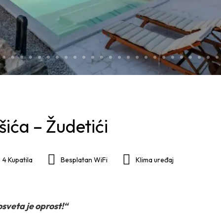
šića – Žudetići
4 Kupatila
Besplatan WiFi
Klima uređaj
sveta je oprost!“