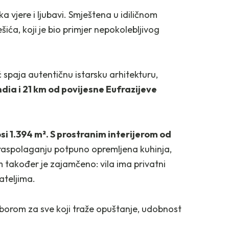
 vjere i ljubavi. Smještena u idiličnom
ića, koji je bio primjer nepokolebljivog
ić spaja autentičnu istarsku arhitekturu,
ia i 21 km od povijesne Eufrazijeve
i 1.394 m². S prostranim interijerom od
aspolaganju potpuno opremljena kuhinja,
om također je zajamčeno: vila ima privatni
jateljima.
izborom za sve koji traže opuštanje, udobnost