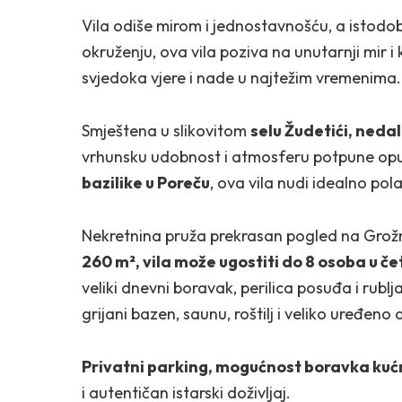
Vila odiše mirom i jednostavnošću, a istodob
okruženju, ova vila poziva na unutarnji mir i
svjedoka vjere i nade u najtežim vremenima.
Smještena u slikovitom
selu Žudetići, neda
vrhunsku udobnost i atmosferu potpune opu
bazilike u Poreču
, ova vila nudi idealno pol
Nekretnina pruža prekrasan pogled na Grožn
260 m², vila može ugostiti do 8 osoba u č
veliki dnevni boravak, perilica posuđa i rubl
grijani bazen, saunu, roštilj i veliko uređeno
Privatni parking, mogućnost boravka kuć
i autentičan istarski doživljaj.