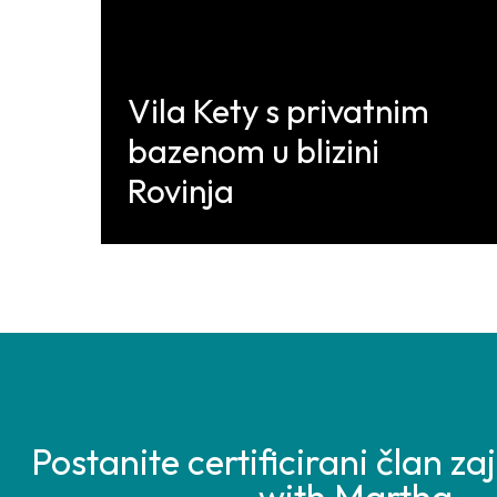
Vila Kety s privatnim
bazenom u blizini
Rovinja
Discover More
Postanite certificirani član z
with Martha