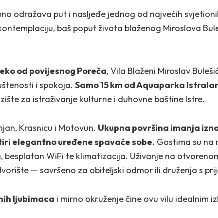
no odražava put i nasljeđe jednog od najvećih svjetionika
 kontemplaciju, baš poput života blaženog Miroslava Buleš
leko od povijesnog Poreča
, Vila Blaženi Miroslav Buleš
štenosti i spokoja.
Samo 15 km od Aquaparka Istraland
azište za istraživanje kulturne i duhovne baštine Istre.
jan, Krasnicu i Motovun.
Ukupna površina imanja iznos
etiri elegantno uređene spavaće sobe.
Gostima su na r
ja, besplatan WiFi te klimatizacija. Uživanje na otvoren
 dvorište — savršeno za obiteljski odmor ili druženja s pri
nih ljubimaca
i mirno okruženje čine ovu vilu idealnim 