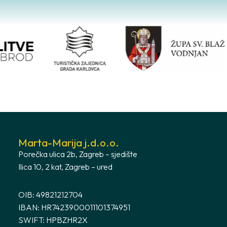
Marta-Marija j.d.o.o.
Porečka ulica 2b, Zagreb – sjedište
Ilica 10, 2 kat, Zagreb – ured
OIB: 49821212704
IBAN: HR7423900011101374951
SWIFT: HPBZHR2X