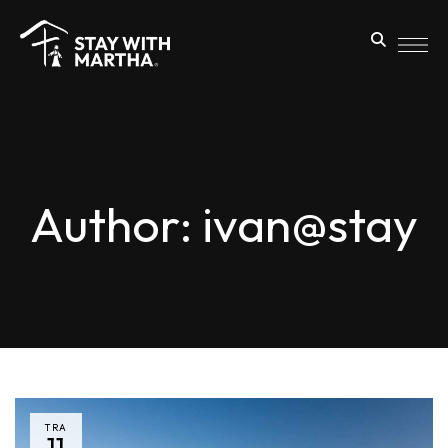
Author: ivan@stay
TRA
11