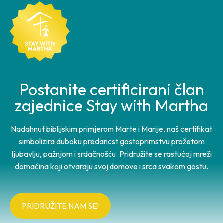
Postanite certificirani član
zajednice Stay with Martha
Nadahnut biblijskim primjerom Marte i Marije, naš certifikat
simbolizira duboku predanost gostoprimstvu prožetom
ljubavlju, pažnjom i srdačnošću. Pridružite se rastućoj mreži
domaćina koji otvaraju svoj domove i srca svakom gostu.
PRIDRUŽITE NAM SE!