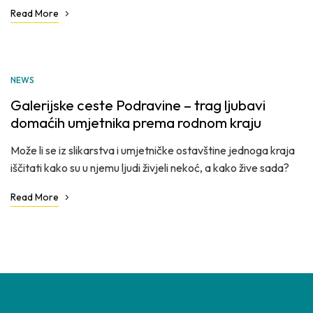
Read More
TRA
NEWS
11
Galerijske ceste Podravine – trag ljubavi
domaćih umjetnika prema rodnom kraju
Može li se iz slikarstva i umjetničke ostavštine jednoga kraja
iščitati kako su u njemu ljudi živjeli nekoć, a kako žive sada?
Read More