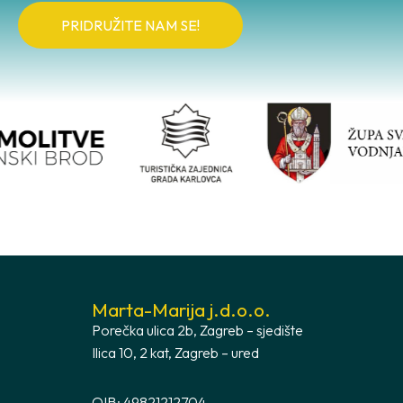
PRIDRUŽITE NAM SE!
Marta-Marija j.d.o.o.
Porečka ulica 2b, Zagreb – sjedište
Ilica 10, 2 kat, Zagreb – ured
OIB: 49821212704