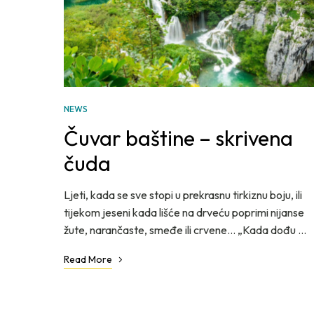
NEWS
Čuvar baštine – skrivena
čuda
Ljeti, kada se sve stopi u prekrasnu tirkiznu boju, ili
tijekom jeseni kada lišće na drveću poprimi nijanse
žute, narančaste, smeđe ili crvene… „Kada dođu …
Read More