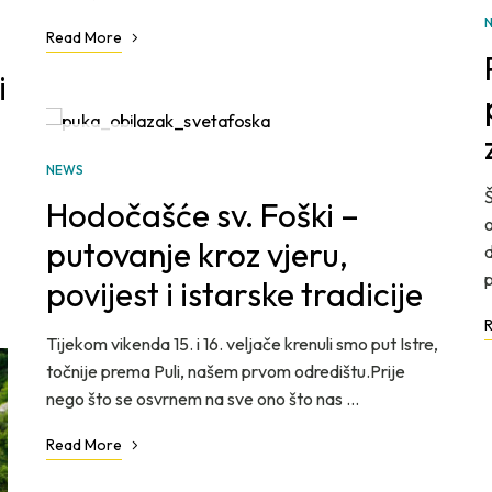
Read More
i
VELJ
28
NEWS
Š
Hodočašće sv. Foški –
o
putovanje kroz vjeru,
d
p
povijest i istarske tradicije
Tijekom vikenda 15. i 16. veljače krenuli smo put Istre,
točnije prema Puli, našem prvom odredištu.Prije
nego što se osvrnem na sve ono što nas …
Read More