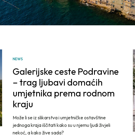
NEWS
TRA
11
Galerijske ceste Podravine
– trag ljubavi domaćih
umjetnika prema rodnom
kraju
Može li se iz slikarstva i umjetničke ostavštine
jednoga kraja iščitati kako su u njemu ljudi živjeli
nekoć, a kako žive sada?