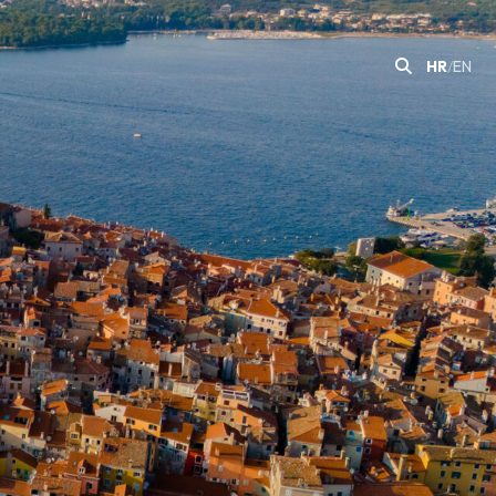
HR
/
EN