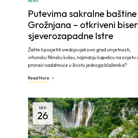
NEWS
Putevima sakralne baštine
Grožnjana – otkriveni biser
sjeverozapadne Istre
Želite li posjetiti srednjovjekovni grad umjetnosti,
vrhunsku filmsku kulisu, najmanju kapelicu na svijetu i
pronaći nadahnuće u životu jednoga blaženika?
Read More
SRP
26