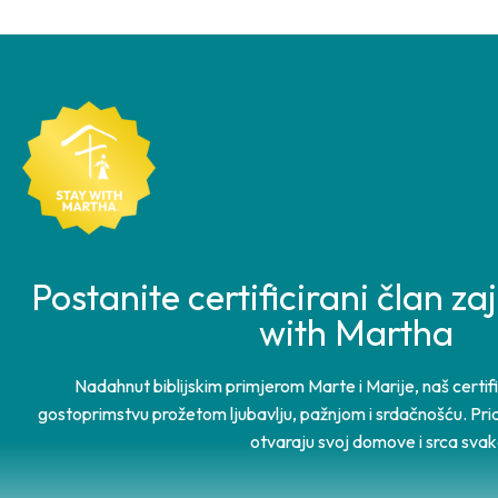
Postanite certificirani član z
with Martha
Nadahnut biblijskim primjerom Marte i Marije, naš certi
gostoprimstvu prožetom ljubavlju, pažnjom i srdačnošću. Prid
otvaraju svoj domove i srca sva