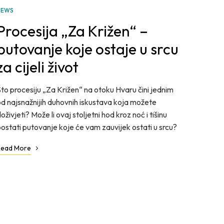
NEWS
Procesija „Za Križen“ –
putovanje koje ostaje u srcu
za cijeli život
to procesiju „Za Križen“ na otoku Hvaru čini jednim
d najsnažnijih duhovnih iskustava koja možete
oživjeti? Može li ovaj stoljetni hod kroz noć i tišinu
ostati putovanje koje će vam zauvijek ostati u srcu?
Read More