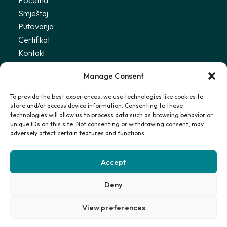
Početna
Smještaj
Putovanja
Certifikat
Kontakt
Uvjeti
Manage Consent
Politika privatnosti
To provide the best experiences, we use technologies like cookies to
store and/or access device information. Consenting to these
Primajte najnovije informacije
technologies will allow us to process data such as browsing behavior or
unique IDs on this site. Not consenting or withdrawing consent, may
adversely affect certain features and functions.
Prijavi se
Accept
Slažem se s
Politikom privatnosti
Deny
© 2025 Stay with Martha. Sva prava pridržana.
View preferences