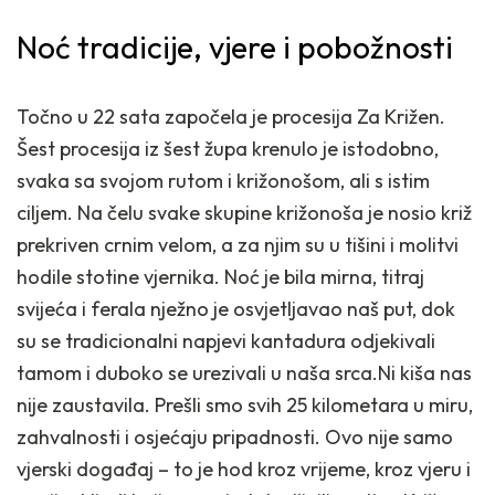
Noć tradicije, vjere i pobožnosti
Točno u 22 sata započela je procesija Za Križen.
Šest procesija iz šest župa krenulo je istodobno,
svaka sa svojom rutom i križonošom, ali s istim
ciljem. Na čelu svake skupine križonoša je nosio križ
prekriven crnim velom, a za njim su u tišini i molitvi
hodile stotine vjernika. Noć je bila mirna, titraj
svijeća i ferala nježno je osvjetljavao naš put, dok
su se tradicionalni napjevi kantadura odjekivali
tamom i duboko se urezivali u naša srca.Ni kiša nas
nije zaustavila. Prešli smo svih 25 kilometara u miru,
zahvalnosti i osjećaju pripadnosti. Ovo nije samo
vjerski događaj – to je hod kroz vrijeme, kroz vjeru i