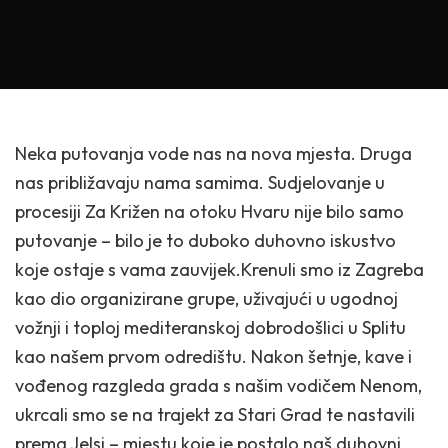
Neka putovanja vode nas na nova mjesta. Druga
nas približavaju nama samima. Sudjelovanje u
procesiji Za Križen na otoku Hvaru nije bilo samo
putovanje – bilo je to duboko duhovno iskustvo
koje ostaje s vama zauvijek.Krenuli smo iz Zagreba
kao dio organizirane grupe, uživajući u ugodnoj
vožnji i toploj mediteranskoj dobrodošlici u Splitu
kao našem prvom odredištu. Nakon šetnje, kave i
vođenog razgleda grada s našim vodičem Nenom,
ukrcali smo se na trajekt za Stari Grad te nastavili
prema Jelsi – mjestu koje je postalo naš duhovni