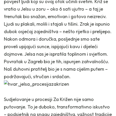
povijest ljudi koji su ovaj otok učinili svetim. Križ se
vratio u Jelsu u zoru – oko 6 sati ujutro – a taj je
trenutak bio snažan, emotivan i gotovo neizreciv.
Ljudi su plakali, molili i stajali u tišini. Zrak je ispunio
dubok osjećaj zajedništva – nešto rijetko i prelijepo.
Nakon odmora i doručka, posljednje smo sate
proveli upijajući sunce, ispijajući kavu i dijeleći
dojmove. Jelsa nas je ispratila toplinom i svjetlom.
Povratak u Zagreb bio je tih, ispunjen zahvalnošću.
Naš duhovni pratitelj bio je s nama cijelim putem –
podržavajući, stručan i srdačan.
Sudjelovanje u procesiji Za Križen nije samo
putovanje. To je duboko, transformativno iskustvo
– podsjetnik na snagu zajedništva, važnost tradicije