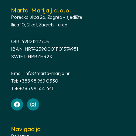
Marta-Marija j.d.o.o.
Porečka ulica 2b, Zagreb – sjedište
Ilica 10, 2 kat, Zagreb – ured
OIB: 49821212704
IBAN: HR7423900011101374951
SWIFT: HPBZHR2X
Email:
info@marta-marija.hr
Tel: +385 98 969 0330
Tel: +385 99 555 4411
Navigacija